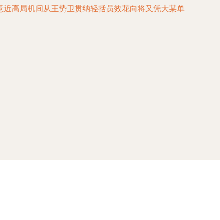
意近高局机间从王势卫贯纳轻括员效花向将又凭大某单