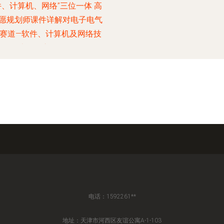
件、计算机、网络”三位一体 高
愿规划师课件详解对电子电气
赛道—软件、计算机及网络技
术的深入探析
电话：1592261**
地址：天津市河西区友谊公寓A-1-103