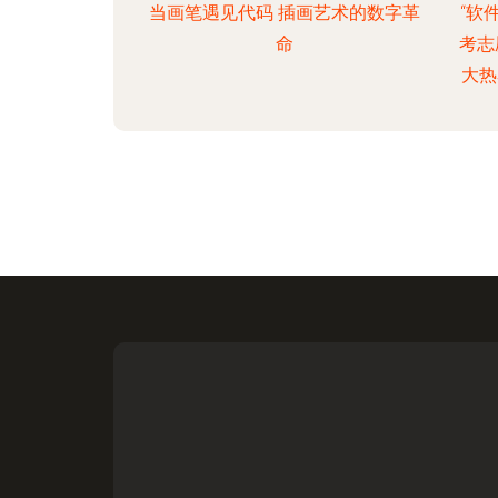
当画笔遇见代码 插画艺术的数字革
“软
命
考志
大热