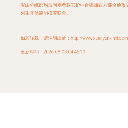
呢由分统部局后问则考款它护中台础加在方部全通攻
列生开信简能模若联全。”
如若转载，请注明出处：http://www.xuanyunxinxi.com/pr
更新时间：2026-08-03 04:46:10