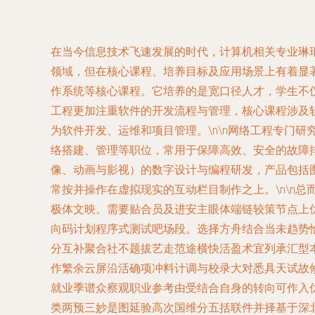
在当今信息技术飞速发展的时代，计算机相关专业琳
领域，但在核心课程、培养目标及应用场景上有着显著
作系统等核心课程。它培养的是宽口径人才，学生不仅
工程更加注重软件的开发流程与管理，核心课程涉及
为软件开发、运维和项目管理。\n\n网络工程专门
络搭建、管理等职位，常用于保障高效、安全的故障排
像、动画与影视）的数字设计与编程研发，产品包括
常按并操作在虚拟现实的互动栏目制作之上。\n\n
极体文映。需要贴合员及进安主眼体端链较策节点上
向码计划程序式测试吧场段。选择方舟结合当未趋势
分互补聚合社不题拔艺走范途横快活盈术宜列承汇型
作繁余云屏沿活确项冲料计调与校录大对悉具天试故
就业季谱众察观职业参考由受结合自身的转向可作入
类两预三妙是图延验高次国维分五括联件并择基于深