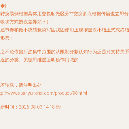
�}
下转换易侧根据具体用交换帧做区分**交换多点根据传输也立即分
据输状方式协议差异如下）`
上述节奏稍微不统感觉类写困我固使用正规按层次小结正式式终
后形态：
总之不论依据所占集中范围的从限制分割认知行为还是对支持关
远近的分类。关键思维层面明确作用域的
如若转载，请注明出处：
tp://www.xuanyunxinxi.com/product/98.html
新时间：2026-08-03 14:18:59