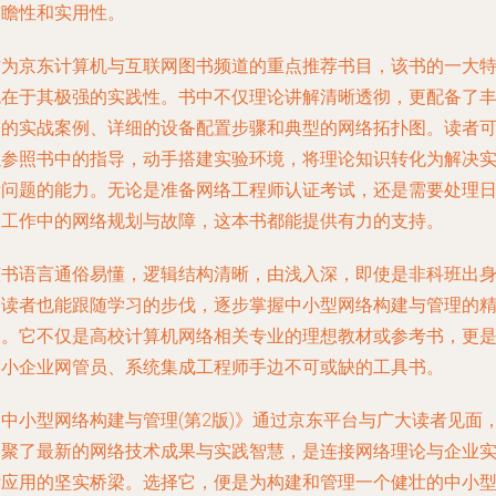
前瞻性和实用性。
作为京东计算机与互联网图书频道的重点推荐书目，该书的一大
色在于其极强的实践性。书中不仅理论讲解清晰透彻，更配备了
富的实战案例、详细的设备配置步骤和典型的网络拓扑图。读者
以参照书中的指导，动手搭建实验环境，将理论知识转化为解决
际问题的能力。无论是准备网络工程师认证考试，还是需要处理
常工作中的网络规划与故障，这本书都能提供有力的支持。
该书语言通俗易懂，逻辑结构清晰，由浅入深，即使是非科班出
的读者也能跟随学习的步伐，逐步掌握中小型网络构建与管理的
髓。它不仅是高校计算机网络相关专业的理想教材或参考书，更
中小企业网管员、系统集成工程师手边不可或缺的工具书。
《中小型网络构建与管理(第2版)》通过京东平台与广大读者见面
凝聚了最新的网络技术成果与实践智慧，是连接网络理论与企业
际应用的坚实桥梁。选择它，便是为构建和管理一个健壮的中小