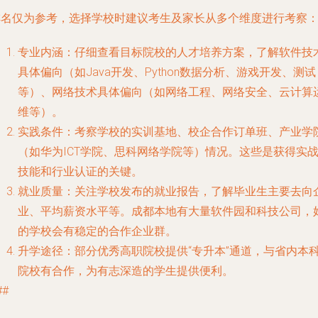
排名仅为参考，选择学校时建议考生及家长从多个维度进行考察
专业内涵
：仔细查看目标院校的
人才培养方案
，了解软件技
具体偏向（如Java开发、Python数据分析、游戏开发、测试
等）、网络技术具体偏向（如网络工程、网络安全、云计算
维等）。
实践条件
：考察学校的
实训基地、校企合作订单班、产业学
（如华为ICT学院、思科网络学院等）情况。这些是获得实
技能和行业认证的关键。
就业质量
：关注学校发布的
就业报告
，了解毕业生主要去向
业、平均薪资水平等。成都本地有大量软件园和科技公司，
的学校会有稳定的合作企业群。
升学途径
：部分优秀高职院校提供“专升本”通道，与省内本
院校有合作，为有志深造的学生提供便利。
##