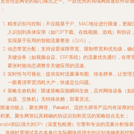
带宽管理是网管的核心痛点之一。一款优秀的局域网限速软件应
到：
精准识别与控制
：不仅能基于IP、MAC地址进行限速，更能
入识别到具体应用（如P2P下载、在线视频、游戏）和协议
实现基于应用的智能流量整形（QoS）。
动态带宽分配
：支持设置保障带宽、限制带宽和优先级，确
关键业务（如视频会议、ERP系统）的流量优先通行，在带
紧张时能动态调整非关键应用的流速。
实时性与可视化
：提供实时流量瀑布图、排名榜单，让管理
一眼看清带宽消耗大户，快速定位问题。
策略生效机制
：限速策略应能瞬间生效，且对网络设备（如
由器、交换机）无特殊依赖，部署灵活。
在限速功能上，
聚生网管、Panabit、流控大师
等产品均有深厚的
术积累。聚生网管以其精确的协议识别和灵活的策略组合见长；
anabit则以强大的DPI（深度包检测）引擎和专业的流量分析报
称。选择时需测试其在本单位实际网络环境中的识别准确率和控