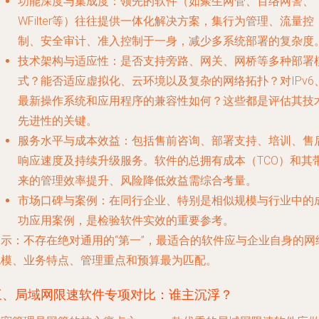
功能深度与集成度
：领先的软件（如聚生网管、百络网警、
WFilter等）往往提供一体化解决方案，集行为管理、流量控
制、安全审计、准入控制于一身，减少多系统部署的复杂度
技术架构与适应性
：是否支持旁路、网关、网桥等多种部署
式？能否适应虚拟化、云环境以及复杂的网络拓扑？对IPv6
最新操作系统和应用程序的兼容性如何？这些都是评估其技
先进性的关键。
服务水平与成本效益
：包括售前咨询、部署支持、培训、售
响应速度及持续升级服务。软件的总拥有成本（TCO）和其
来的管理效率提升、风险降低效益需综合考量。
市场口碑与案例
：在同行企业、特别是相似规模与行业中的
功应用案例，是检验软件实效的重要参考。
提示
：不存在绝对通用的“第一”，最适合的软件应与企业自身的网
规模、业务特点、管理重点和预算最为匹配。
三、局域网限速软件专项对比：谁主沉浮？