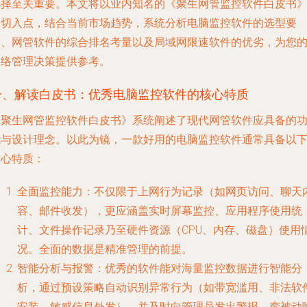
选择至关重要。本文将以业内知名的《聚生网管监控软件白皮书
为切入点，结合当前市场趋势，系统分析电脑监控软件的选型要
点、网管软件的综合排名考量以及局域网限速软件的优劣，为您
网络管理决策提供参考。
一、解读白皮书：优秀电脑监控软件的核心特质
《聚生网管监控软件白皮书》系统阐述了现代网管软件应具备的
能与设计理念。以此为镜，一款好用的电脑监控软件通常具备以
核心特质：
全面监控能力
：不仅限于上网行为记录（如网页访问、聊天
容、邮件收发），更应涵盖实时屏幕监控、应用程序使用统
计、文件操作记录乃至硬件资源（CPU、内存、磁盘）使用
况。全面的数据是精准管理的前提。
智能分析与报警
：优秀的软件能对海量监控数据进行智能分
析，通过预设策略自动识别异常行为（如带宽滥用、非法软
安装、敏感信息外发），并及时向管理员发出警报，变被动